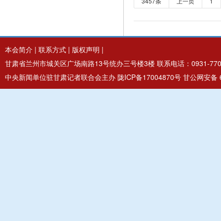
3457条
上一页
1
本会简介
|
联系方式
|
版权声明
|
甘肃省兰州市城关区广场南路13号统办三号楼3楼 联系电话：0931-7706
中央新闻单位驻甘肃记者联合会主办
陇ICP备17004870号
甘公网安备 62