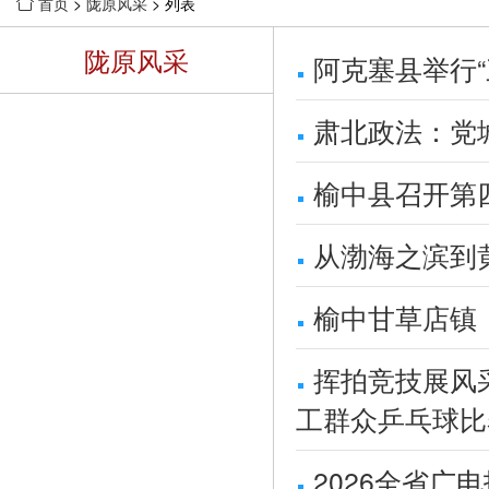
首页
>
陇原风采
> 列表

陇原风采
阿克塞县举行
肃北政法：党
榆中县召开第
从渤海之滨到
榆中甘草店镇
挥拍竞技展风采
工群众乒乓球比
2026全省广