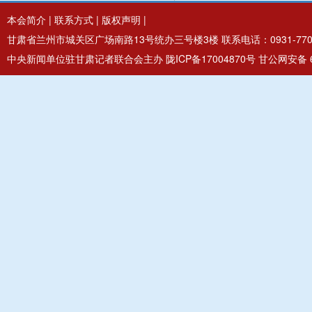
本会简介
|
联系方式
|
版权声明
|
甘肃省兰州市城关区广场南路13号统办三号楼3楼 联系电话：0931-7706
中央新闻单位驻甘肃记者联合会主办
陇ICP备17004870号
甘公网安备 62