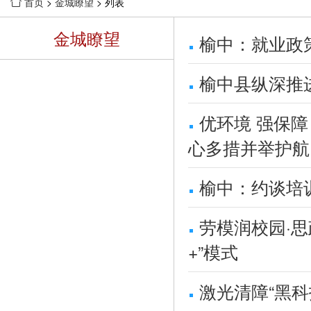
首页
>
金城瞭望
> 列表

金城瞭望
榆中：就业政
榆中县纵深推
优环境 强保
心多措并举护航 
榆中：约谈培
劳模润校园·
+”模式
激光清障“黑